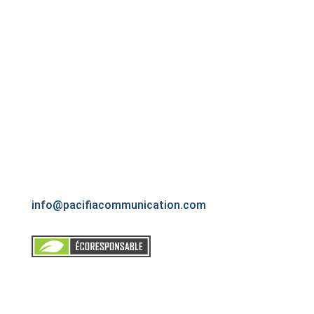
Nous desservons l’ensemble du Grand Montréal.
Si vous êtes à l’extérieur du Grand Montréal,
veuillez communiquer avec nous pour discuter
plus amplement des possibilités qui s’offrent à
vous.
Montréal, Québec
(514) 770-1888
info@pacifiacommunication.com