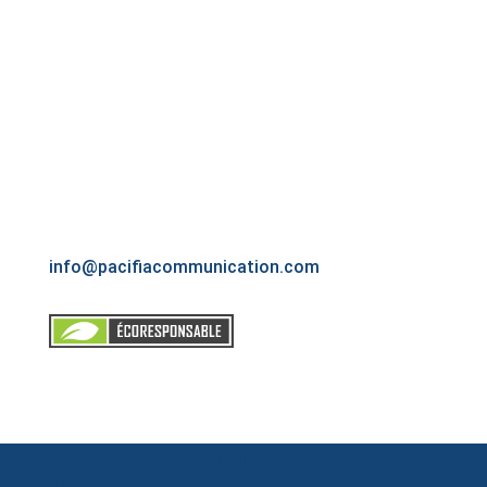
Si vous êtes à l’extérieur du Grand Montréal,
veuillez communiquer avec nous pour discuter
plus amplement des possibilités qui s’offrent à
vous.
Montréal, Québec
(514) 770-1888
info@pacifiacommunication.com
Politique de confidentialité