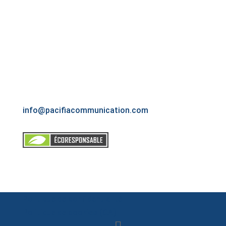
veuillez communiquer avec nous pour discuter
plus amplement des possibilités qui s’offrent à
vous.
Montréal, Québec
(514) 770-1888
info@pacifiacommunication.com
Politique de confidentialité
Politique de cookies (CA)