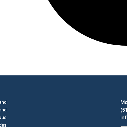
Mo
and
(5
rand
in
ous
des