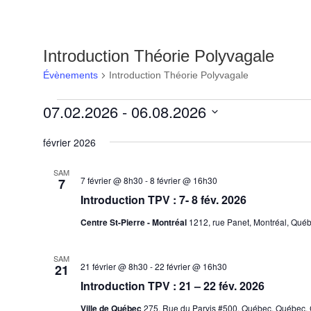
Introduction Théorie Polyvagale
Évènements
Introduction Théorie Polyvagale
Évènements
07.02.2026
 - 
06.08.2026
Sélectionnez
février 2026
une
date.
SAM
7 février @ 8h30
-
8 février @ 16h30
7
Introduction TPV : 7- 8 fév. 2026
Centre St-Pierre - Montréal
1212, rue Panet, Montréal, Qué
SAM
21 février @ 8h30
-
22 février @ 16h30
21
Introduction TPV : 21 – 22 fév. 2026
Ville de Québec
275, Rue du Parvis #500, Québec, Québec,