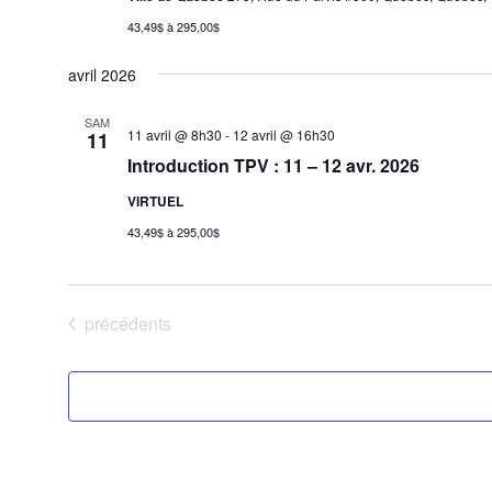
43,49$ à 295,00$
avril 2026
SAM
11 avril @ 8h30
-
12 avril @ 16h30
11
Introduction TPV : 11 – 12 avr. 2026
VIRTUEL
43,49$ à 295,00$
Évènements
précédents