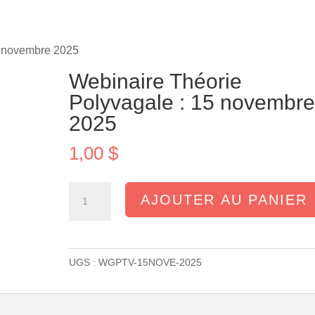
5 novembre 2025
Webinaire Théorie
Polyvagale : 15 novembr
2025
1,00
$
quantité
AJOUTER AU PANIER
de
Webinaire
Théorie
UGS :
WGPTV-15NOVE-2025
Polyvagale
:
15