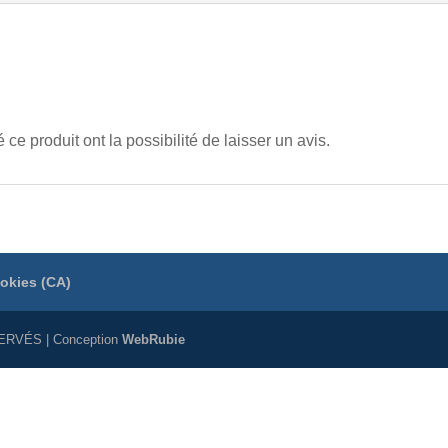
novembre
2025
ce produit ont la possibilité de laisser un avis.
ookies (CA)
ERVÉS | Conception
WebRubie