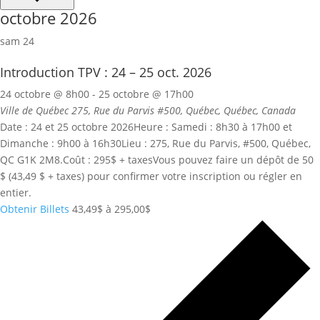
octobre 2026
sam
24
Introduction TPV : 24 – 25 oct. 2026
24 octobre @ 8h00
-
25 octobre @ 17h00
Ville de Québec
275, Rue du Parvis #500, Québec, Québec, Canada
Date : 24 et 25 octobre 2026Heure : Samedi : 8h30 à 17h00 et
Dimanche : 9h00 à 16h30Lieu : 275, Rue du Parvis, #500, Québec,
QC G1K 2M8.Coût : 295$ + taxesVous pouvez faire un dépôt de 50
$ (43,49 $ + taxes) pour confirmer votre inscription ou régler en
entier.
Obtenir Billets
43,49$ à 295,00$