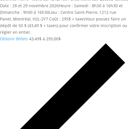
Date : 28 et 29 novembre 2026Heure : Samedi : 8h30 à 16h30 et
Dimanche : 9h00 à 16h30Lieu : Centre Saint-Pierre, 1212 rue
Panet, Montréal, H2L-2Y7.Coût : 295$ + taxesVous pouvez faire un
dépôt de 50 $ (43,49 $ + taxes) pour confirmer votre inscription ou
régler en entier.
Obtenir Billets
43,49$ à 295,00$