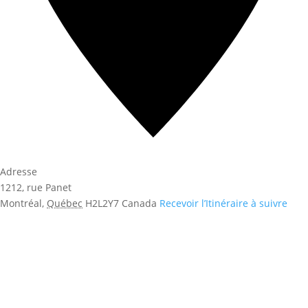
Adresse
1212, rue Panet
Montréal
,
Québec
H2L2Y7
Canada
Recevoir l’Itinéraire à suivre