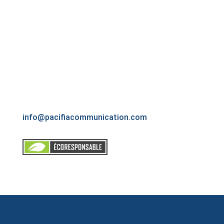
Si vous êtes à l’extérieur du Grand Montréal,
veuillez communiquer avec nous pour discuter
plus amplement des possibilités qui s’offrent à
vous.
Montréal, Québec
(514) 770-1888
info@pacifiacommunication.com
Politique de confidentialité
Politique de cookies (CA)