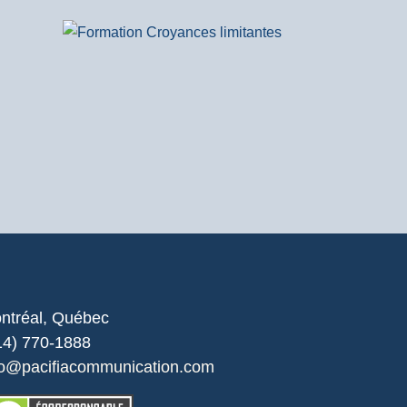
ntréal, Québec
14) 770-1888
fo@pacifiacommunication.com