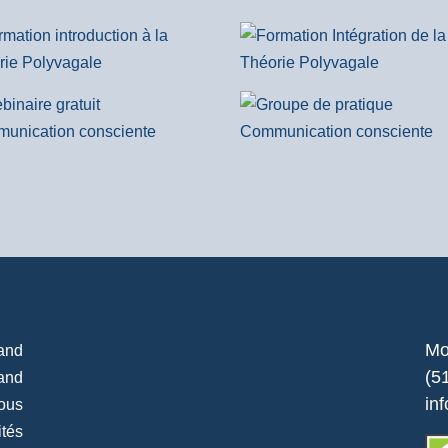
Mo
and
(5
rand
in
ous
ités